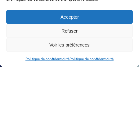
taux de satisfaction en formation
Accepter
700
Refuser
stagiaires
Voir les préférences
formés
Politique de confidentialité
Politique de confidentialité
10
/10
notre score
NPS en conseil
135
entreprises
accompagnées