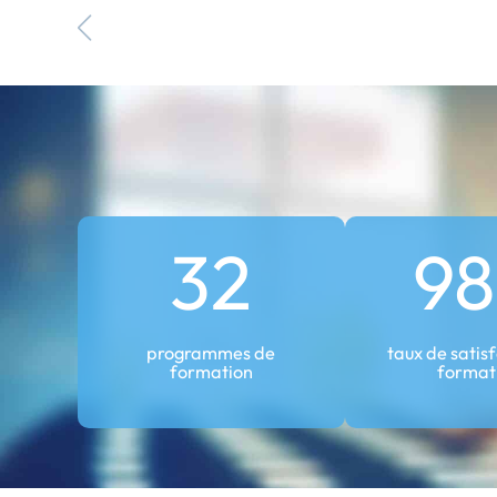
32
9
programmes de
taux de satis
formation
format