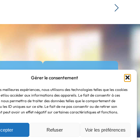
0
135
Gérer le consentement
/10
es meilleures expériences, nous utilisons des technologies telles que les cookies
 et/ou accéder aux informations des appareils. Le fait de consentir à ces
re score
entreprises
 nous permettra de traiter des données telles que le comportement de
en conseil
accompagnées
 les ID uniques sur ce site. Le fait de ne pas consentir ou de retirer son
en conseil
 peut avoir un effet négatif sur certaines caractéristiques et fonctions.
cepter
Refuser
Voir les préférences