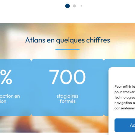
Atlans en quelques chiffres
8%
700
1
Pour offrir l
pour stocker
faction en
stagiaires
not
technologies
ion
formés
NPS 
navigation ou
consentement
Ac