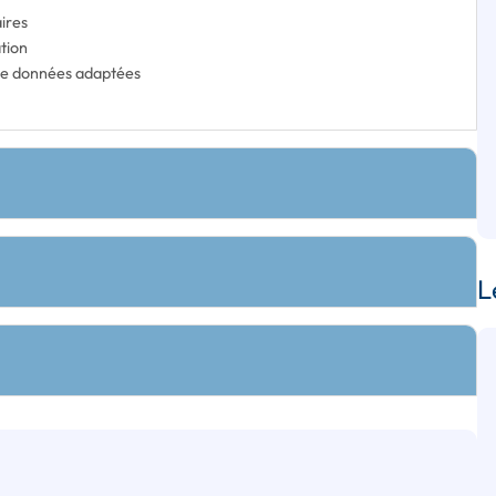
aires
ation
 de données adaptées
L