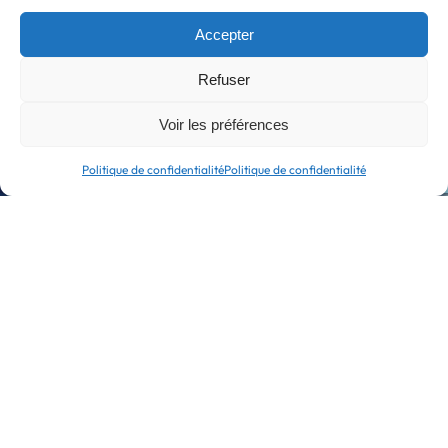
programmes de formation
Accepter
98%
Refuser
Voir les préférences
taux de satisfaction en formation
Politique de confidentialité
Politique de confidentialité
700
stagiaires
formés
10
/10
notre score
NPS en conseil