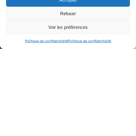
98%
Refuser
taux de satisfaction en formation
Voir les préférences
Politique de confidentialité
Politique de confidentialité
700
stagiaires
formés
10
/10
notre score
NPS en conseil