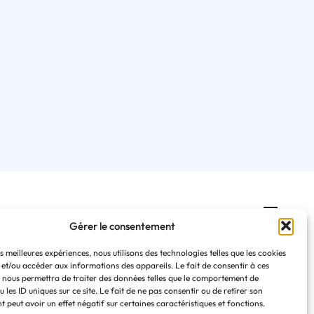
En pratique
Gérer le consentement
Foire aux questions
es meilleures expériences, nous utilisons des technologies telles que les cookies
Règlement intérieur
 et/ou accéder aux informations des appareils. Le fait de consentir à ces
Contact
 nous permettra de traiter des données telles que le comportement de
Se préinscrire à une formation
 les ID uniques sur ce site. Le fait de ne pas consentir ou de retirer son
 peut avoir un effet négatif sur certaines caractéristiques et fonctions.
Politique de confidentialité