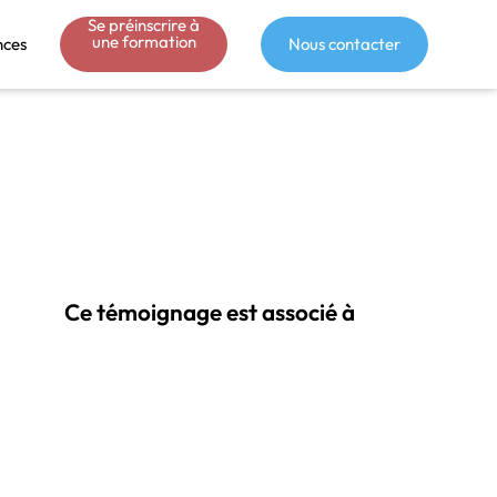
Se préinscrire à
une formation
nces
Nous contacter
Ce témoignage est associé à
Reporting du Travel Manager –
Perfectionnement