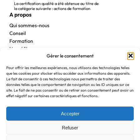
La certification qualité a été obtenue au titre de
la catégorie suivante : actions de formation
A propos
Qui sommes-nous
Conseil
Formation
Nos références
Gérer le consentement
Contact
En pratique
Pour offrir les meilleures expériences, nous utilisons des technologies telles
que les cookies pour stocker et/ou accéder aux informations des appareils.
Foire aux questions
Le fait de consentir à ces technologies nous permettra de traiter des
Règlement intérieur
données telles que le comportement de navigation ou les ID uniques sur ce
site. Le fait de ne pas consentir ou de retirer son consentement peut avoir un
Contact
effet négatif sur certaines caractéristiques et fonctions.
Se préinscrire à une formation
Politique de confidentialité
Accepter
Refuser
© Copyright Atlans conseil & formation