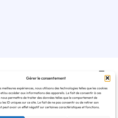
En pratique
Gérer le consentement
Foire aux questions
es meilleures expériences, nous utilisons des technologies telles que les cookies
Règlement intérieur
 et/ou accéder aux informations des appareils. Le fait de consentir à ces
Contact
 nous permettra de traiter des données telles que le comportement de
Se préinscrire à une formation
 les ID uniques sur ce site. Le fait de ne pas consentir ou de retirer son
 peut avoir un effet négatif sur certaines caractéristiques et fonctions.
Politique de confidentialité