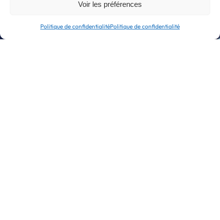
Voir les préférences
10
Politique de confidentialité
Politique de confidentialité
/10
notre score
NPS en conseil
135
entreprises
accompagnées
en conseil